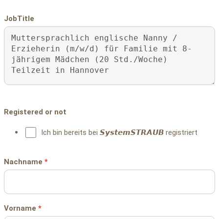
JobTitle
Registered or not
Ich bin bereits bei 𝙎𝙮𝙨𝙩𝙚𝙢𝙎𝙏𝙍𝘼𝙐𝘽 registriert
Nachname
*
Vorname
*