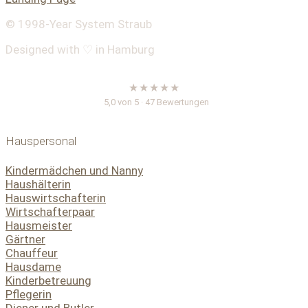
© 1998-
Year
System Straub
Designed with ♡ in Hamburg
★★★★★
5,0 von 5 · 47 Bewertungen
Hauspersonal
Kindermädchen und Nanny
Haushälterin
Hauswirtschafterin
Wirtschafterpaar
Hausmeister
Gärtner
Chauffeur
Hausdame
Kinderbetreuung
Pflegerin
Diener und Butler