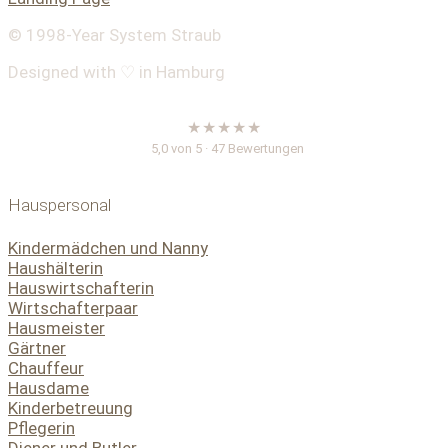
© 1998-
Year
System Straub
Designed with ♡ in Hamburg
★★★★★
5,0 von 5 · 47 Bewertungen
Hauspersonal
Kindermädchen und Nanny
Haushälterin
Hauswirtschafterin
Wirtschafterpaar
Hausmeister
Gärtner
Chauffeur
Hausdame
Kinderbetreuung
Pflegerin
Diener und Butler