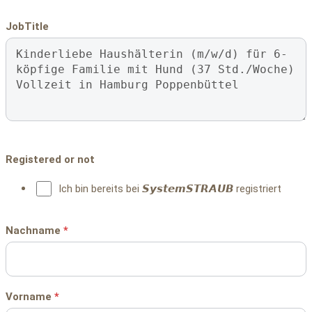
JobTitle
Registered or not
Ich bin bereits bei 𝙎𝙮𝙨𝙩𝙚𝙢𝙎𝙏𝙍𝘼𝙐𝘽 registriert
Nachname
*
Vorname
*