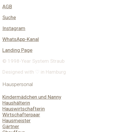
AGB
Suche
Instagram
WhatsApp-Kanal
Landing Page
© 1998-
Year
System Straub
Designed with ♡ in Hamburg
Hauspersonal
Kindermädchen und Nanny
Haushälterin
Hauswirtschafterin
Wirtschafterpaar
Hausmeister
Gärtner