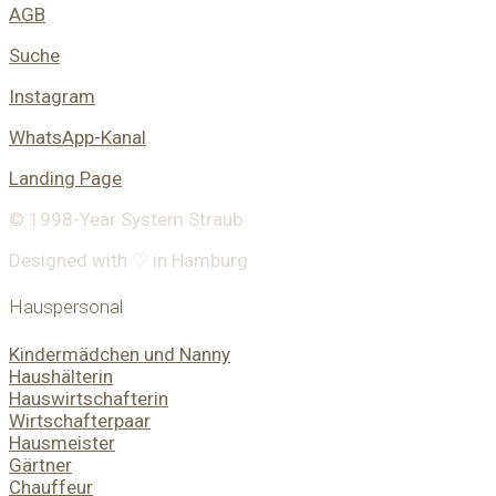
AGB
Suche
Instagram
WhatsApp-Kanal
Landing Page
© 1998-
Year
System Straub
Designed with ♡ in Hamburg
Hauspersonal
Kindermädchen und Nanny
Haushälterin
Hauswirtschafterin
Wirtschafterpaar
Hausmeister
Gärtner
Chauffeur